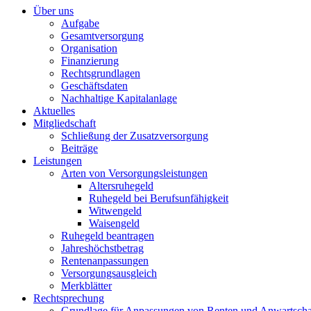
Über uns
Aufgabe
Gesamtversorgung
Organisation
Finanzierung
Rechtsgrundlagen
Geschäftsdaten
Nachhaltige Kapitalanlage
Aktuelles
Mitgliedschaft
Schließung der Zusatzversorgung
Beiträge
Leistungen
Arten von Versorgungsleistungen
Altersruhegeld
Ruhegeld bei Berufsunfähigkeit
Witwengeld
Waisengeld
Ruhegeld beantragen
Jahreshöchstbetrag
Rentenanpassungen
Versorgungsausgleich
Merkblätter
Rechtsprechung
Grundlage für Anpassungen von Renten und Anwartscha